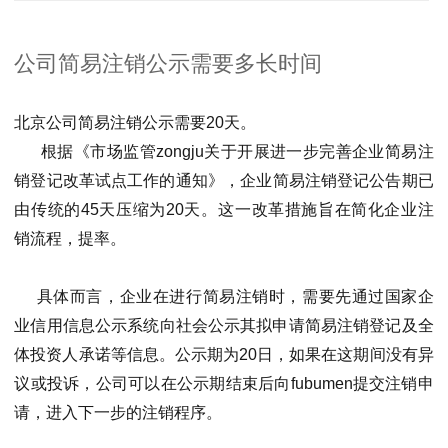
公司简易注销公示需要多长时间
北京公司简易注销公示需要20天。‌
根据《‌市场监管zongju关于开展进一步完善企业简易注
销登记改革试点工作的通知》‌，‌企业简易注销登记公告期已
由传统的45天压缩为20天。‌这一改革措施旨在简化企业注
销流程，‌提率。‌
具体而言，‌企业在进行简易注销时，‌需要先通过国家企
业信用信息公示系统向社会公示其拟申请简易注销登记及全
体投资人承诺等信息。‌公示期为20日，‌如果在这期间没有异
议或投诉，‌公司可以在公示期结束后向fubumen提交注销申
请，‌进入下一步的注销程序。‌