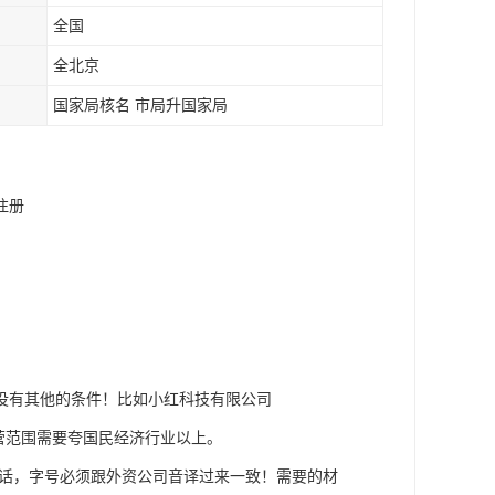
全国
全北京
国家局核名 市局升国家局
注册
！没有其他的条件！比如小红科技有限公司
营范围需要夸国民经济行业以上。
话，字号必须跟外资公司音译过来一致！需要的材