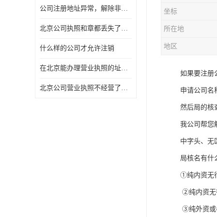
公司注册地址异常，解除非正常所需资料及流程
坐标
北京公司执照和章都丢失了怎么注销
所在地
地区
什么样的公司才允许注销
在北京能办理营业执照的址什么费用
如果要注册
北京公司营业执照不经营了一定要注销吗
申请公司名
然后局的核
我公司帮您
中字头、无
局核名有什
①纯内资无
②纯内资无
③纯外资或