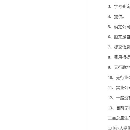
3、字号查
4、提供。
5、确定公
6、股东是
7、提交信息
8、费用根
9、无行政地
10、无行业
11、实业公
12、一般
13、目前
工商总局注
1.申办人提