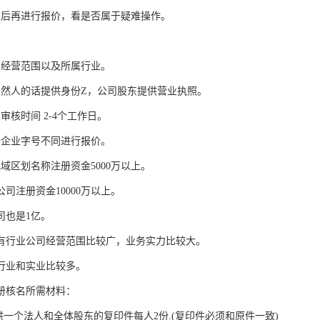
询后再进行报价，看是否属于疑难操作。
司经营范围以及所属行业。
自然人的话提供身份Z，公司股东提供营业执照。
审核时间 2-4个工作日。
据企业字号不同进行报价。
域区划名称注册资金5000万以上。
公司注册资金10000万以上。
司也是1亿。
没有行业公司经营范围比较广，业务实力比较大。
无行业和实业比较多。
册核名所需材料：
供一个法人和全体股东的复印件每人2份.(复印件必须和原件一致)