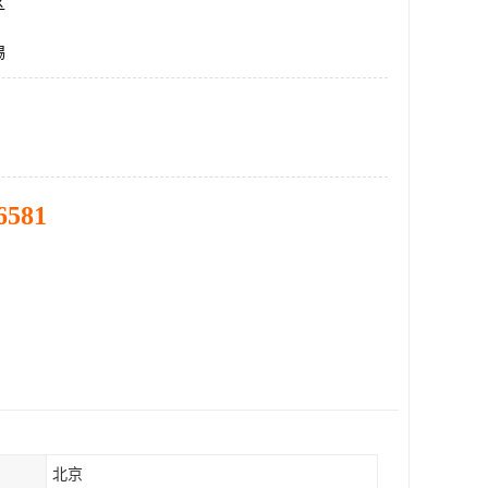
区
锡
6581
北京