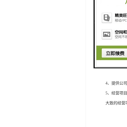
核名流程：
1、准备核准
2、无地域公
无地域无行
3、提供股
4、提供公
5、经营项
大致的经营