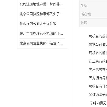
公司注册地址异常，解除非正常所需资料及流程
坐标
北京公司执照和章都丢失了怎么注销
所在地
地区
什么样的公司才允许注销
在北京能办理营业执照的址什么费用
局核名的前
北京公司营业执照不经营了一定要注销吗
想把公司做
局核名的前
在工商行政
突出优势在
因为拥有局
局核名有什
①纯内资无
②纯内资无