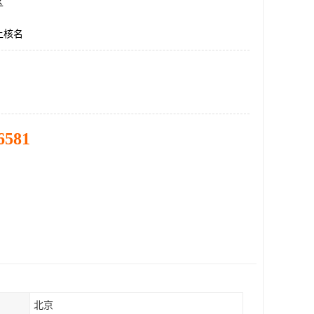
区
上核名
6581
北京