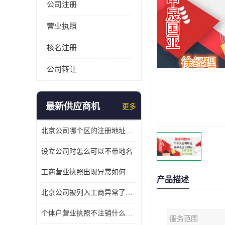
公司注册
营业执照
核名注册
公司转让
最新供应商机
更多
北京公司哪个区的注册地址靠谱
设立公司时怎么可以不带地名
工商营业执照出现异常如何处理
产品描述
北京公司被列入工商异常了该怎么处理呢？
个体户营业执照不注销什么后果？
服务范围