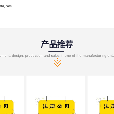
iang.com
产品推荐
ment, design, production and sales in one of the manufacturing ent