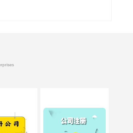
erprises