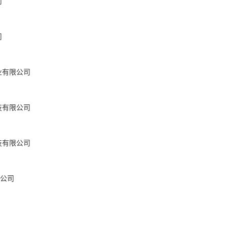
司
司
业有限公司
技有限公司
技有限公司
限公司