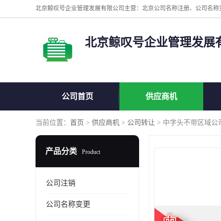
北京鲸叹号企业管理发展
公司首页
供应商机
当前位置：
首页
>
供应商机
>
公司转让
> 中字头不带区域公
产品分类
Product
公司注销
公司名称变更