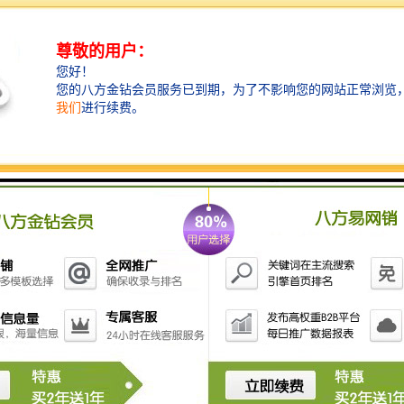
公司转让资源：
有限公司
017年
1亿
朝阳
集团有限公司
020年
000万