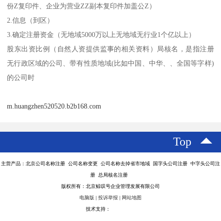
份Z复印件、企业为营业ZZ副本复印件加盖公Z）
2.信息（到区）
3.确定注册资金（无地域5000万以上无地域无行业1个亿以上）
股东出资比例（自然人资提供监事的相关资料）局核名，是指注册
无行政区域的公司、带有性质地域(比如中国、中华、、全国等字样)
的公司时
m.huangzhen520520.b2b168.com
Top
主营产品：北京公司名称注册 公司名称变更 公司名称去掉省市地域 国字头公司注册 中字头公司注
册 总局核名注册
版权所有：北京鲸叹号企业管理发展有限公司
电脑版
|
投诉举报
|
网站地图
技术支持：
八方资源网