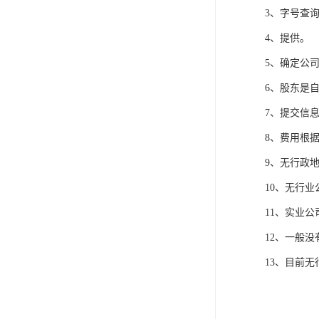
3、字号查
4、提供。
5、确定公
6、股东是
7、提交信息
8、费用根
9、无行政地
10、无行业
11、实业公
12、一般
13、目前