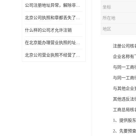
公司注册地址异常，解除非正常所需资料及流程
坐标
北京公司执照和章都丢失了怎么注销
所在地
地区
什么样的公司才允许注销
在北京能办理营业执照的址什么费用
注册公司核
北京公司营业执照不经营了一定要注销吗
企业名称有
与同一工商
与同一工商
与其他企业
其他违反法
工商总局核
1、提供股
2、先要预