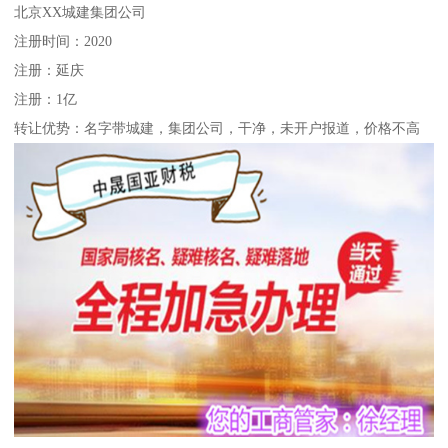
北京XX城建集团公司
注册时间：2020
注册：延庆
注册：1亿
转让优势：名字带城建，集团公司，干净，未开户报道，价格不高