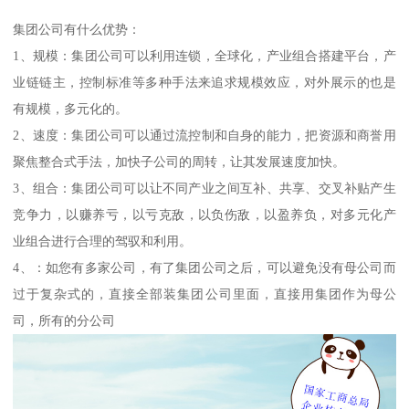
集团公司有什么优势：
1、规模：集团公司可以利用连锁，全球化，产业组合搭建平台，产
业链链主，控制标准等多种手法来追求规模效应，对外展示的也是
有规模，多元化的。
2、速度：集团公司可以通过流控制和自身的能力，把资源和商誉用
聚焦整合式手法，加快子公司的周转，让其发展速度加快。
3、组合：集团公司可以让不同产业之间互补、共享、交叉补贴产生
竞争力，以赚养亏，以亏克敌，以负伤敌，以盈养负，对多元化产
业组合进行合理的驾驭和利用。
4、：如您有多家公司，有了集团公司之后，可以避免没有母公司而
过于复杂式的，直接全部装集团公司里面，直接用集团作为母公
司，所有的分公司