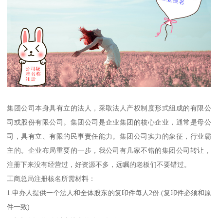
集团公司本身具有立的法人，采取法人产权制度形式组成的有限公
司或股份有限公司。集团公司是企业集团的核心企业，通常是母公
司，具有立、有限的民事责任能力。集团公司实力的象征，行业霸
主的。企业布局重要的一步，我公司有几家不错的集团公司转让，
注册下来没有经营过，好资源不多，远瞩的老板们不要错过。
工商总局注册核名所需材料：
1.申办人提供一个法人和全体股东的复印件每人2份.(复印件必须和原
件一致)