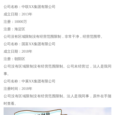
公司名称：中联XX集团有限公司
成立日期：2013年
注册：10000万
注册：海淀区
公司没有区域限制没有经营范围限制，非常干净，经营范围带。
公司名称：国富XX集团有限公司
成立日期：2018年
注册：朝阳区
公司没有区域限制没有经营范围限制。公司未经营过，法人是我同
事。
公司名称：中展XX集团有限公司
注册时间：2018年
公司没有区域限制没有经营范围限制。法人是我同事，原件在手随
时查看。