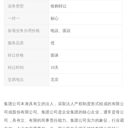
业务类型
收购转让
一对一
贴心
各项业务办理价格
电议、面议
服务品质
优
转让价格
面谈
转让时间
10天
交易地点
北京
集团公司本身具有立的法人，采取法人产权制度形式组成的有限公
司或股份有限公司。集团公司是企业集团的核心企业，通常是母公
司，具有立、有限的民事责任能力。集团公司实力的象征，行业霸