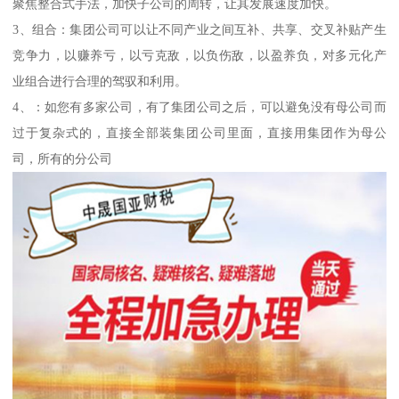
聚焦整合式手法，加快子公司的周转，让其发展速度加快。
3、组合：集团公司可以让不同产业之间互补、共享、交叉补贴产生
竞争力，以赚养亏，以亏克敌，以负伤敌，以盈养负，对多元化产
业组合进行合理的驾驭和利用。
4、：如您有多家公司，有了集团公司之后，可以避免没有母公司而
过于复杂式的，直接全部装集团公司里面，直接用集团作为母公
司，所有的分公司