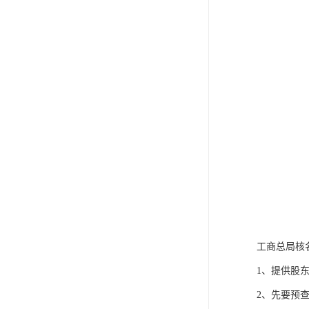
工商总局核
1、提供股
2、先要预