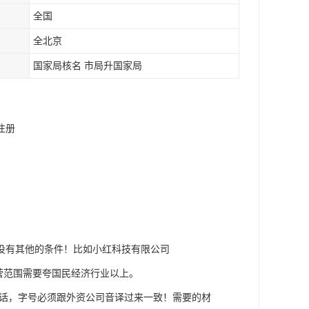
全国
全北京
国家局核名 市局升国家局
注册
！没有其他的条件！比如小红科技有限公司
营范围需要夸国民经济行业以上。
话，字号必须跟外资公司音译过来一致！需要的材