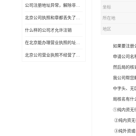
公司注册地址异常，解除非正常所需资料及流程
坐标
北京公司执照和章都丢失了怎么注销
所在地
地区
什么样的公司才允许注销
在北京能办理营业执照的址什么费用
如果要注册
北京公司营业执照不经营了一定要注销吗
申请公司名
然后局的核
我公司帮您
中字头、无
局核名有什
①纯内资无
②纯内资无
③纯外资或