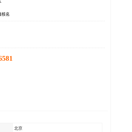
区
难核名
6581
北京