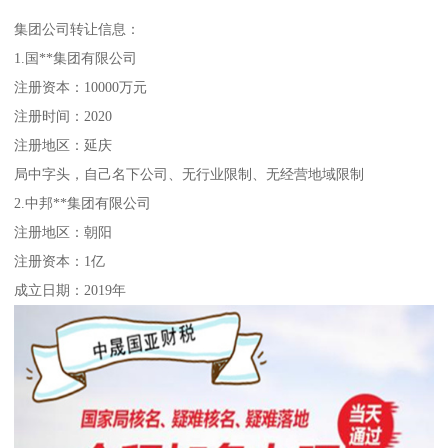
集团公司转让信息：
1.国**集团有限公司
注册资本：10000万元
注册时间：2020
注册地区：延庆
局中字头，自己名下公司、无行业限制、无经营地域限制
2.中邦**集团有限公司
注册地区：朝阳
注册资本：1亿
成立日期：2019年