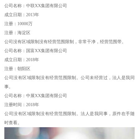
公司名称：中联XX集团有限公司
成立日期：2013年
注册：10000万
注册：海淀区
公司没有区域限制没有经营范围限制，非常干净，经营范围带。
公司名称：国富XX集团有限公司
成立日期：2018年
注册：朝阳区
公司没有区域限制没有经营范围限制。公司未经营过，法人是我同
事。
公司名称：中展XX集团有限公司
注册时间：2018年
公司没有区域限制没有经营范围限制。法人是我同事，原件在手随
时查看。