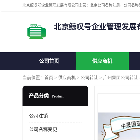
北京鲸叹号企业管理发展
公司首页
供应商机
当前位置：
首页
>
供应商机
>
公司转让
> 广州集团公司转让
产品分类
Product
公司注销
公司名称变更