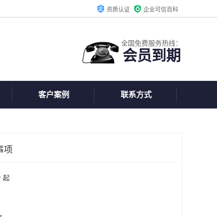
资质认证
企业可信百科
全国免费服务热线：
会员到期
客户案例
联系方式
事项
 起