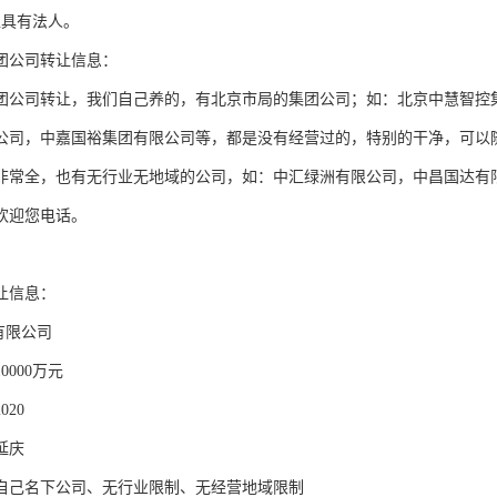
位具有法人。
团公司转让信息：
团公司转让，我们自己养的，有北京市局的集团公司；如：北京中慧智控
公司，中嘉国裕集团有限公司等，都是没有经营过的，特别的干净，可以
非常全，也有无行业无地域的公司，如：中汇绿洲有限公司，中昌国达有
欢迎您电话。
让信息：
团有限公司
0000万元
020
延庆
自己名下公司、无行业限制、无经营地域限制