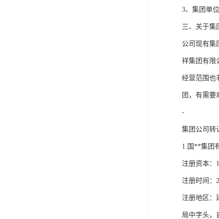
3、集团单
三、关于集
公司现有集
祥集团有限
经营范围也
团，有需要
-
集团公司转
1.国**集
注册资本：1
注册时间：2
注册地区：
局中字头，