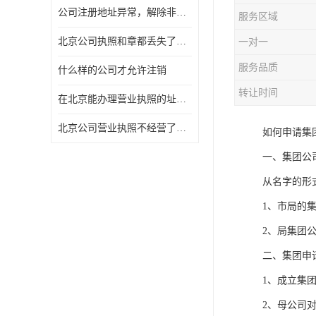
公司注册地址异常，解除非正常所需资料及流程
服务区域
北京公司执照和章都丢失了怎么注销
一对一
服务品质
什么样的公司才允许注销
转让时间
在北京能办理营业执照的址什么费用
北京公司营业执照不经营了一定要注销吗
如何申请集
一、集团公
从名字的形
1、市局的
2、局集团
二、集团申
1、成立集
2、母公司