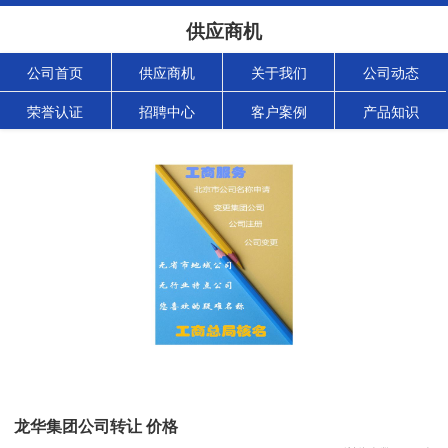
供应商机
公司首页
供应商机
关于我们
公司动态
荣誉认证
招聘中心
客户案例
产品知识
龙华集团公司转让 价格