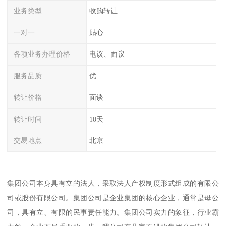
业务类型
收购转让
一对一
贴心
各项业务办理价格
电议、面议
服务品质
优
转让价格
面谈
转让时间
10天
交易地点
北京
集团公司本身具有立的法人，采取法人产权制度形式组成的有限公
司或股份有限公司。集团公司是企业集团的核心企业，通常是母公
司，具有立、有限的民事责任能力。集团公司实力的象征，行业霸