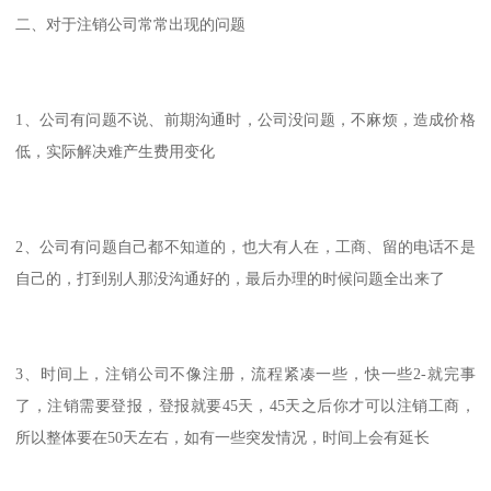
二、对于注销公司常常出现的问题
1、公司有问题不说、前期沟通时，公司没问题，不麻烦，造成价格
低，实际解决难产生费用变化
2、公司有问题自己都不知道的，也大有人在，工商、留的电话不是
自己的，打到别人那没沟通好的，最后办理的时候问题全出来了
3、时间上，注销公司不像注册，流程紧凑一些，快一些2-就完事
了，注销需要登报，登报就要45天，45天之后你才可以注销工商，
所以整体要在50天左右，如有一些突发情况，时间上会有延长