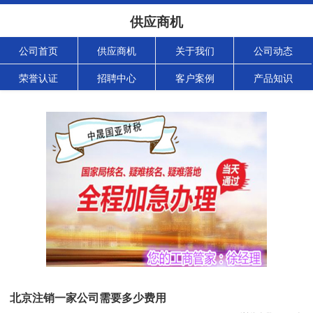
供应商机
公司首页
供应商机
关于我们
公司动态
荣誉认证
招聘中心
客户案例
产品知识
北京注销一家公司需要多少费用