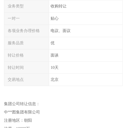
业务类型
收购转让
一对一
贴心
各项业务办理价格
电议、面议
服务品质
优
转让价格
面谈
转让时间
10天
交易地点
北京
集团公司转让信息：
中**图集团有限公司
注册地区：朝阳