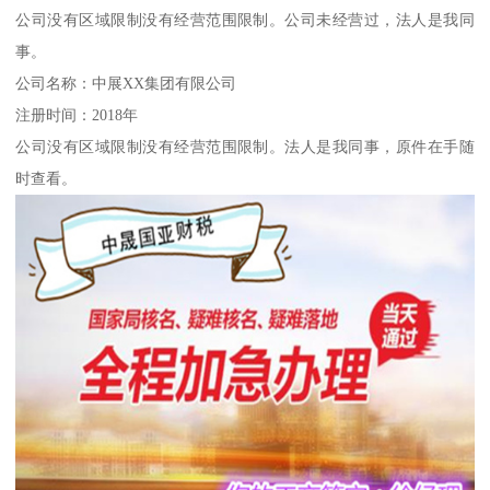
公司没有区域限制没有经营范围限制。公司未经营过，法人是我同
事。
公司名称：中展XX集团有限公司
注册时间：2018年
公司没有区域限制没有经营范围限制。法人是我同事，原件在手随
时查看。