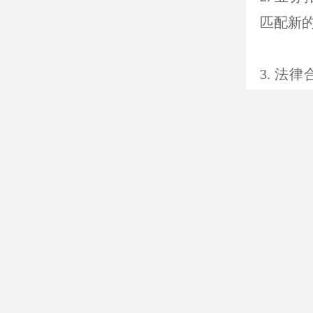
本文将
业高效
公司名
公司名
几个方
1. 
可能无
象。
2. 
匹配新