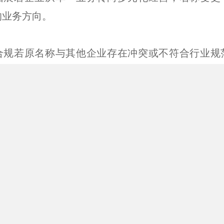
详细介绍房山公司名称变更的具体步骤及注意事项
完成变更，确保合规经营。
称变更的意义
称变更是企业战略调整的重要体现，其意义主要体
面：
品牌升级随着企业业务范围的扩大或市场定位的变化，
法准确反映企业核心价值，更名有助于塑造更专业
业务拓展若企业从单一业务转向多元化经营，名称变更
的业务方向。